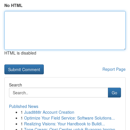
No HTML
HTML is disabled
Report Page
Search
Go
Published News
1
Juad888r Account Creation
1
Optimize Your Field Service: Software Solutions...
1
Realizing Visions: Your Handbook to Buildi...
1
Tone Cream: Opsi Cerdas untuk Ruangan Impian