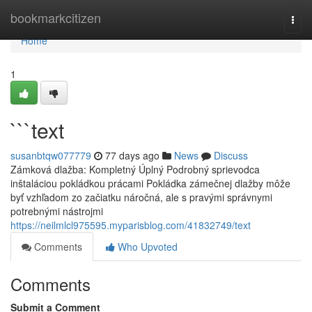
Home
bookmarkcitizen
Togg
navi
Home
1
```text
susanbtqw077779
77 days ago
News
Discuss
Zámková dlažba: Kompletný Úplný Podrobný sprievodca
inštaláciou pokládkou prácami Pokládka zámečnej dlažby môže
byť vzhľadom zo začiatku náročná, ale s pravými správnymi
potrebnými nástrojmi
https://neilmlcl975595.myparisblog.com/41832749/text
Comments
Who Upvoted
Comments
Submit a Comment