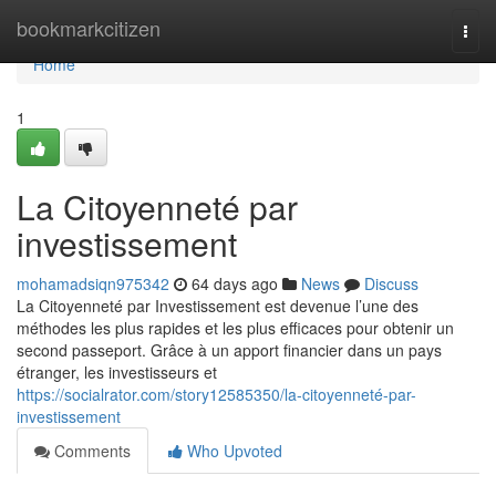
Home
bookmarkcitizen
Togg
navi
Home
1
La Citoyenneté par
investissement
mohamadsiqn975342
64 days ago
News
Discuss
La Citoyenneté par Investissement est devenue l’une des
méthodes les plus rapides et les plus efficaces pour obtenir un
second passeport. Grâce à un apport financier dans un pays
étranger, les investisseurs et
https://socialrator.com/story12585350/la-citoyenneté-par-
investissement
Comments
Who Upvoted