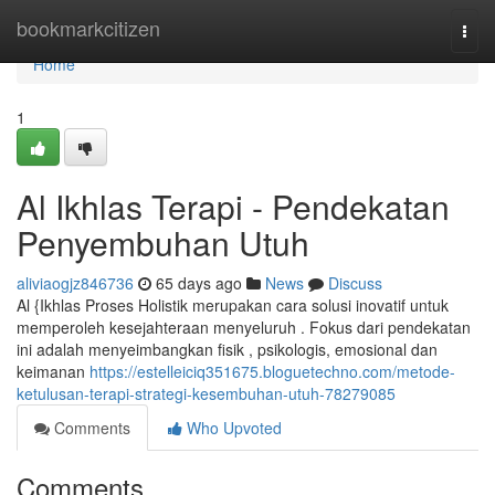
Home
bookmarkcitizen
Togg
navi
Home
1
Al Ikhlas Terapi - Pendekatan
Penyembuhan Utuh
aliviaogjz846736
65 days ago
News
Discuss
Al {Ikhlas Proses Holistik merupakan cara solusi inovatif untuk
memperoleh kesejahteraan menyeluruh . Fokus dari pendekatan
ini adalah menyeimbangkan fisik , psikologis, emosional dan
keimanan
https://estelleiciq351675.bloguetechno.com/metode-
ketulusan-terapi-strategi-kesembuhan-utuh-78279085
Comments
Who Upvoted
Comments