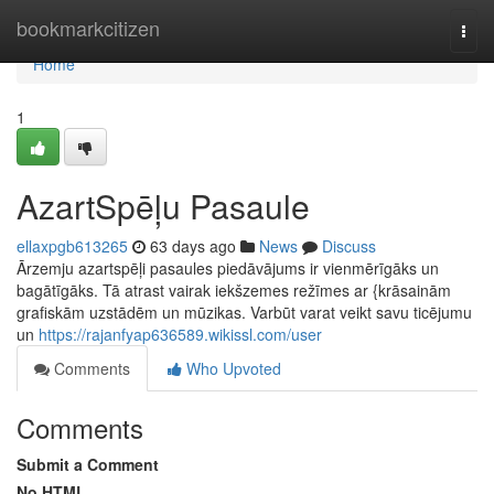
Home
bookmarkcitizen
Togg
navi
Home
1
AzartSpēļu Pasaule
ellaxpgb613265
63 days ago
News
Discuss
Ārzemju azartspēļi pasaules piedāvājums ir vienmērīgāks un
bagātīgāks. Tā atrast vairak iekšzemes režīmes ar {krāsainām
grafiskām uzstādēm un mūzikas. Varbūt varat veikt savu ticējumu
un
https://rajanfyap636589.wikissl.com/user
Comments
Who Upvoted
Comments
Submit a Comment
No HTML