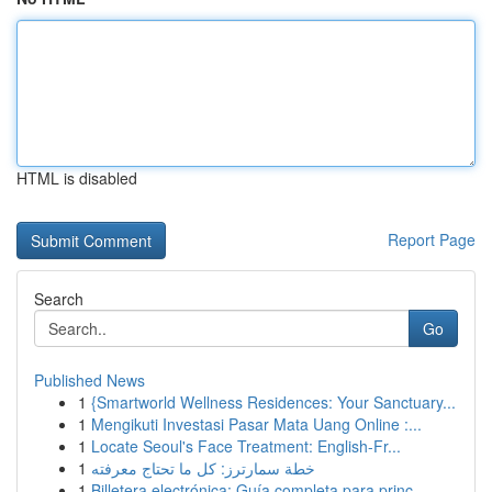
HTML is disabled
Report Page
Search
Go
Published News
1
{Smartworld Wellness Residences: Your Sanctuary...
1
Mengikuti Investasi Pasar Mata Uang Online :...
1
Locate Seoul's Face Treatment: English-Fr...
1
خطة سمارترز: كل ما تحتاج معرفته
1
Billetera electrónica: Guía completa para princ...