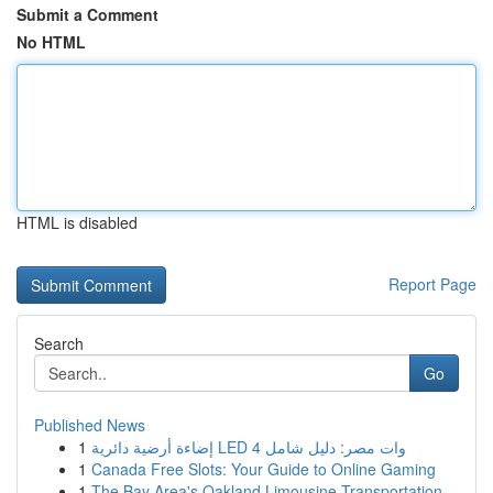
Submit a Comment
No HTML
HTML is disabled
Report Page
Search
Go
Published News
1
إضاءة أرضية دائرية LED 4 وات مصر: دليل شامل
1
Canada Free Slots: Your Guide to Online Gaming
1
The Bay Area's Oakland Limousine Transportation...