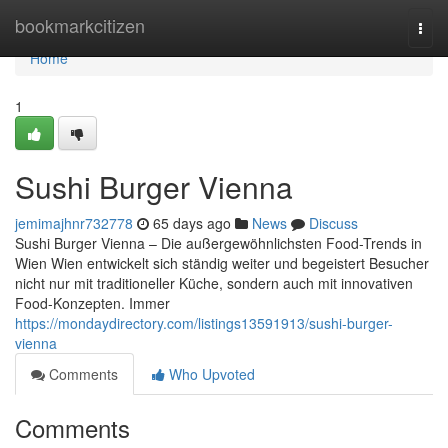
Home
bookmarkcitizen
Togg
navi
Home
1
Sushi Burger Vienna
jemimajhnr732778
65 days ago
News
Discuss
Sushi Burger Vienna – Die außergewöhnlichsten Food-Trends in
Wien Wien entwickelt sich ständig weiter und begeistert Besucher
nicht nur mit traditioneller Küche, sondern auch mit innovativen
Food-Konzepten. Immer
https://mondaydirectory.com/listings13591913/sushi-burger-
vienna
Comments
Who Upvoted
Comments