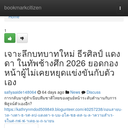
Home
bookmarkcitizen
Togg
navi
Home
1
เจาะลึกบทบาทใหม่ ธีรศิลป์ แดง
ดา ในทัพช้างศึก 2026 ยอดกอง
หน้าผู้ไม่เคยหยุดแข่งขันกับตัว
เอง
safiyaaide148064
64 days ago
News
Discuss
การกลับมาสู่ทำเนียบทีมชาติไทยของศูนย์หน้าระดับตำนานกับการ
พิสูจน์ตัวเองอีก?
https://kathrynmdod509849.blogunteer.com/40257238/ถอนสายบ-
วล-างตา-ธ-รศ-ลป-แดงดา-จ-บม-อโค-ชฮ-ดส-น-ล-าความสำเร-
จในศ-กฟ-ฟ-าเดย-ม-ถ-นายน