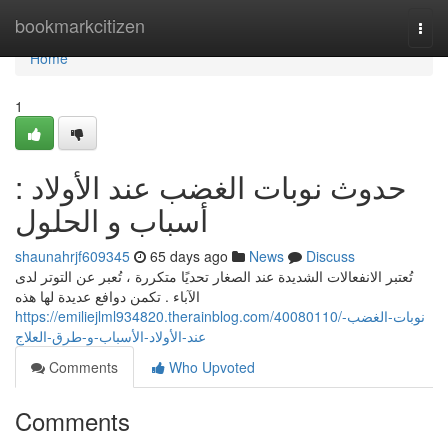
Home
bookmarkcitizen
Togg
navi
Home
1
حدوث نوبات الغضب عند الأولاد :
أسباب و الحلول
shaunahrjf609345
65 days ago
News
Discuss
تُعتبر الانفعالات الشديدة عند الصغار تحديًا متكررة ، تُعبر عن التوتر لدى
الآباء . تكمن دوافع عديدة لها هذه
https://emiliejlml934820.therainblog.com/40080110/نوبات-الغضب-
عند-الأولاد-الأسباب-و-طرق-العلاج
Comments
Who Upvoted
Comments