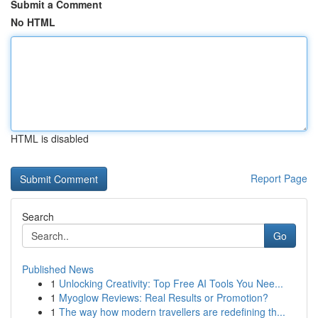
Submit a Comment
No HTML
HTML is disabled
Report Page
Search
Go
Published News
1
Unlocking Creativity: Top Free AI Tools You Nee...
1
Myoglow Reviews: Real Results or Promotion?
1
The way how modern travellers are redefining th...