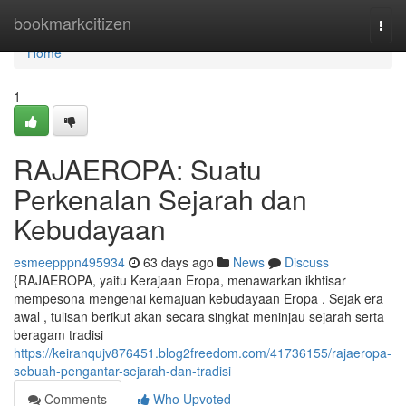
Home
bookmarkcitizen
Togg
navi
Home
1
RAJAEROPA: Suatu
Perkenalan Sejarah dan
Kebudayaan
esmeepppn495934
63 days ago
News
Discuss
{RAJAEROPA, yaitu Kerajaan Eropa, menawarkan ikhtisar
mempesona mengenai kemajuan kebudayaan Eropa . Sejak era
awal , tulisan berikut akan secara singkat meninjau sejarah serta
beragam tradisi
https://keiranqujv876451.blog2freedom.com/41736155/rajaeropa-
sebuah-pengantar-sejarah-dan-tradisi
Comments
Who Upvoted