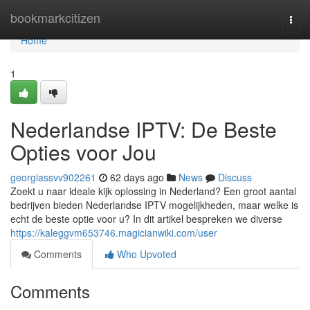
Home
bookmarkcitizen
Togg
navi
Home
1
Nederlandse IPTV: De Beste
Opties voor Jou
georgiassvv902261
62 days ago
News
Discuss
Zoekt u naar ideale kijk oplossing in Nederland? Een groot aantal
bedrijven bieden Nederlandse IPTV mogelijkheden, maar welke is
echt de beste optie voor u? In dit artikel bespreken we diverse
https://kaleggvm653746.magicianwiki.com/user
Comments
Who Upvoted
Comments