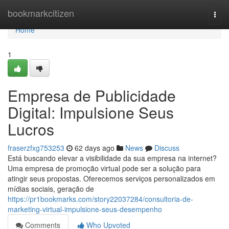
Home
bookmarkcitizen
Togg
navi
Home
1
Empresa de Publicidade
Digital: Impulsione Seus
Lucros
fraserzfxg753253
62 days ago
News
Discuss
Está buscando elevar a visibilidade da sua empresa na internet?
Uma empresa de promoção virtual pode ser a solução para
atingir seus propostas. Oferecemos serviços personalizados em
mídias sociais, geração de
https://pr1bookmarks.com/story22037284/consultoria-de-
marketing-virtual-impulsione-seus-desempenho
Comments
Who Upvoted