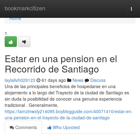
Home
bookmarkcitizen
Togg
navi
Home
1
Estar en una pension en el
Recorrido de Santiago
laylalivh029123
61 days ago
News
Discuss
Una de las principales beneficios de hospedarse en una
alojamiento a lo largo del Trayecto de la ciudad de Santiago es
sin duda la posibilidad de conocer una genuina experiencia
tradicional . Generalmente,
https://tamzinwxly214095.boyblogguide.com/40071410/estar-en-
una-pension-en-el-trayecto-de-la-ciudad-de-santiago
Comments
Who Upvoted