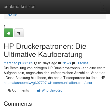
Home
bookmarkcitizen
Togg
navi
Home
1
HP Druckerpatronen: Die
Ultimative Kaufberatung
martinaqipr786565
61 days ago
News
Discuss
Die Bestellung von richtigen HP Druckerpatronen kann eine echte
Aufgabe sein, angesichts der umfangreichen Anzahl an Varianten
. Diese Anleitung hilft Ihnen, die beste Tintenpatrone für Ihren HP
https://tasneemtwvg607727.wikicommunication.com/user
Comments
Who Upvoted
Comments