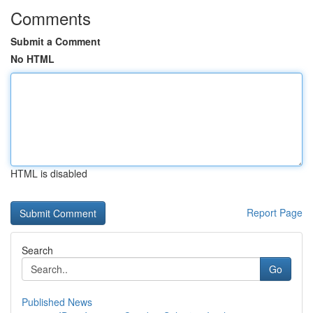
Comments
Submit a Comment
No HTML
HTML is disabled
Report Page
Search
Go
Published News