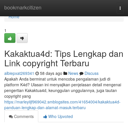
Home
bookmarkcitizen
Togg
navi
Home
1
Kakaktua4d: Tips Lengkap dan
Link copyright Terbaru
albiepxat269341
58 days ago
News
Discuss
Apakah Anda berminat untuk mencoba pengalaman judi di
platform K4d? Ulasan ini menyajikan penjelasan detail mengenai
pengertian Kakaktua4d, keunggulan unggulannya, juga tautan
copyright yang
https://marleyiijf969042.smblogsites.com/41654004/kakaktua4d-
panduan-lengkap-dan-alamat-masuk-terbaru
Comments
Who Upvoted