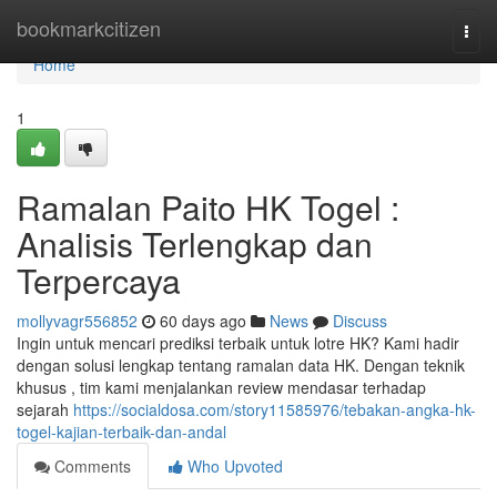
Home
bookmarkcitizen
Togg
navi
Home
1
Ramalan Paito HK Togel :
Analisis Terlengkap dan
Terpercaya
mollyvagr556852
60 days ago
News
Discuss
Ingin untuk mencari prediksi terbaik untuk lotre HK? Kami hadir
dengan solusi lengkap tentang ramalan data HK. Dengan teknik
khusus , tim kami menjalankan review mendasar terhadap
sejarah
https://socialdosa.com/story11585976/tebakan-angka-hk-
togel-kajian-terbaik-dan-andal
Comments
Who Upvoted