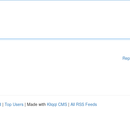
Rep
d
|
Top Users
| Made with
Kliqqi CMS
|
All RSS Feeds