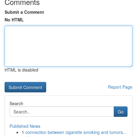
Comments
Submit a Comment
No HTML
HTML is disabled
Report Page
Search
Go
Published News
1
connection between cigarette smoking and tumors...