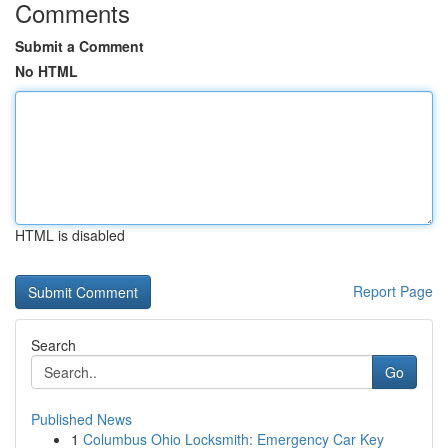
Comments
Submit a Comment
No HTML
HTML is disabled
Report Page
Search
Go
Published News
1
Columbus Ohio Locksmith: Emergency Car Key