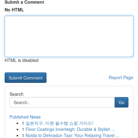
Submit a Comment
No HTML
HTML is disabled
Report Page
Search
Go
Published News
1
일본직구, 이젠 필수템 쇼핑 가이드!
1
Floor Coatings Inverleigh: Durable & Stylish ...
1
Noida to Dehradun Taxi: Your Relaxing Travel ...