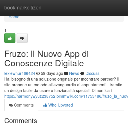
Home
bookmarkcitizen
Home
1
Fruzo: Il Nuovo App di
Conoscenze Digitale
lexiewhur466424
59 days ago
News
Discuss
Hai bisogno di una soluzione originale per incontrare partner? Il
sito propone un metodo all'avanguardia ai appuntamenti , tramite
un design facile da usare e funzionalità speciali. Dimentica i
https://harmonywyuz238752.bimmwiki.com/11753486/fruzo_la_nuova
Comments
Who Upvoted
Comments