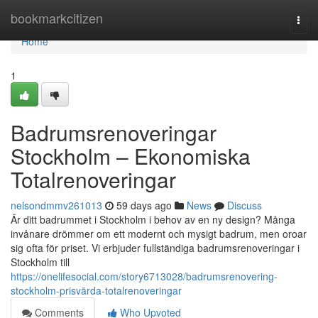
Home
bookmarkcitizen
Togg
navi
Home
1
Badrumsrenoveringar
Stockholm – Ekonomiska
Totalrenoveringar
nelsondmmv261013
59 days ago
News
Discuss
Är ditt badrummet i Stockholm i behov av en ny design? Många
invånare drömmer om ett modernt och mysigt badrum, men oroar
sig ofta för priset. Vi erbjuder fullständiga badrumsrenoveringar i
Stockholm till
https://onelifesocial.com/story6713028/badrumsrenovering-
stockholm-prisvärda-totalrenoveringar
Comments
Who Upvoted