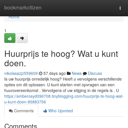
Home
bookmarkcitizen
Togg
navi
Home
1
Huurprijs te hoog? Wat u kunt
doen.
nikolasazjz559609
57 days ago
News
Discuss
Is uw huurprijs onredelijk hoog? Heeft u vervolgens verschillende
opties om dit oplossen. U kunt starten met opvragen van een
huurovereenkomst . Vervolgens of uw stijging in de regels is . U
https://amberosyd096708.tinyblogging.com/huurprijs-te-hoog-wat-
u-kunt-doen-85883756
Comments
Who Upvoted
Comments