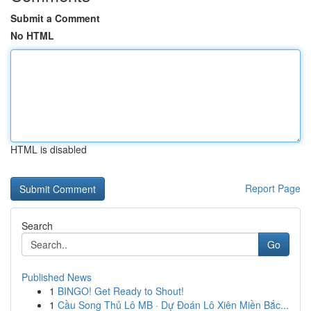
Submit a Comment
No HTML
HTML is disabled
Report Page
Search
Go
Published News
1
BINGO! Get Ready to Shout!
1
Cầu Song Thủ Lô MB · Dự Đoán Lô Xiên Miền Bắc...