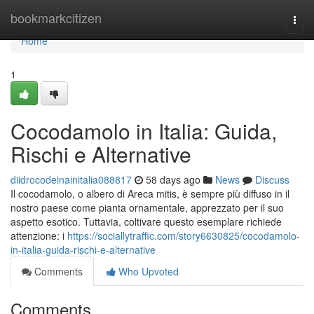
Home
bookmarkcitizen
Togg
navi
Home
1
Cocodamolo in Italia: Guida,
Rischi e Alternative
diidrocodeinainitalia088817
58 days ago
News
Discuss
Il cocodamolo, o albero di Areca mitis, è sempre più diffuso in il
nostro paese come pianta ornamentale, apprezzato per il suo
aspetto esotico. Tuttavia, coltivare questo esemplare richiede
attenzione: i
https://sociallytraffic.com/story6630825/cocodamolo-
in-italia-guida-rischi-e-alternative
Comments
Who Upvoted
Comments