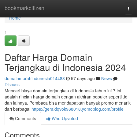
Home
bookmarkcitizen
Togg
navi
Home
1
Daftar Harga Domain
Terjangkau di Indonesia 2024
domainmurahindonesia014483
57 days ago
News
Discuss
Mencari biaya domain terjangkau di Indonesia tahun ini ? Ini
adalah rincian harga domain dengan akhiran populer seperti .id
dan lainnya. Pembaca bisa mendapatkan banyak promo menarik
dari berbagai
https://geraldqvok968018.yomoblog.com/profile
Comments
Who Upvoted
Comments