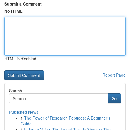
Submit a Comment
No HTML
HTML is disabled
Report Page
Search
Go
Published News
1
The Power of Research Peptides: A Beginner's
Guide
1
Industry Voice: The Latest Trends Shaping The ...