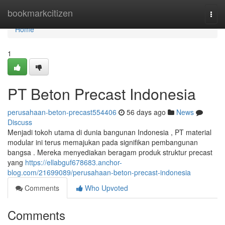
Home
bookmarkcitizen
Togg
navi
Home
1
PT Beton Precast Indonesia
perusahaan-beton-precast554406
56 days ago
News
Discuss
Menjadi tokoh utama di dunia bangunan Indonesia , PT material
modular ini terus memajukan pada signifikan pembangunan
bangsa . Mereka menyediakan beragam produk struktur precast
yang
https://ellabguf678683.anchor-
blog.com/21699089/perusahaan-beton-precast-indonesia
Comments
Who Upvoted
Comments