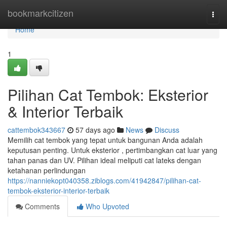
Home
bookmarkcitizen
Togg
navi
Home
1
Pilihan Cat Tembok: Eksterior
& Interior Terbaik
cattembok343667
57 days ago
News
Discuss
Memilih cat tembok yang tepat untuk bangunan Anda adalah
keputusan penting. Untuk eksterior , pertimbangkan cat luar yang
tahan panas dan UV. Pilihan ideal meliputi cat lateks dengan
ketahanan perlindungan
https://nanniekopt040358.ziblogs.com/41942847/pilihan-cat-
tembok-eksterior-interior-terbaik
Comments
Who Upvoted