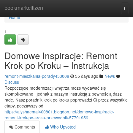
Home
bookmarkcitizen
Togg
navi
Home
1
Domowe Inspiracje: Remont
Krok po Kroku – Instrukcja
remont-mieszkania-porady453006
55 days ago
News
Discuss
Rozpoczęcie modernizacji wnętrza może wydawać się
skomplikowane , jednak z naszym instrukcją z pewnością dasz
radę. Nasz poradnik krok po kroku poprowadzi Ci przez wszystkie
etapy, począwszy od
https://alyshaemai460801.blogdon.net/domowe-inspiracje-
remont-krok-po-kroku-przewodnik-57791956
Comments
Who Upvoted