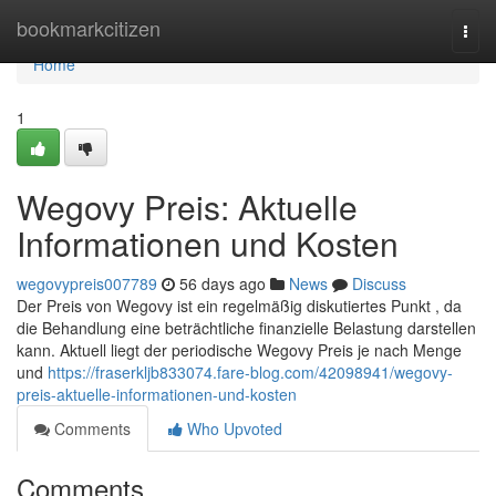
Home
bookmarkcitizen
Togg
navi
Home
1
Wegovy Preis: Aktuelle
Informationen und Kosten
wegovypreis007789
56 days ago
News
Discuss
Der Preis von Wegovy ist ein regelmäßig diskutiertes Punkt , da
die Behandlung eine beträchtliche finanzielle Belastung darstellen
kann. Aktuell liegt der periodische Wegovy Preis je nach Menge
und
https://fraserkljb833074.fare-blog.com/42098941/wegovy-
preis-aktuelle-informationen-und-kosten
Comments
Who Upvoted
Comments