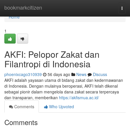
Home
bookmarkcitizen
Togg
navi
Home
1
AKFI: Pelopor Zakat dan
Filantropi di Indonesia
phoenixcago310939
56 days ago
News
Discuss
AKFI adalah yayasan utama di bidang zakat dan kedermawanan
di Indonesia. Dengan mulainya beroperasi, AKFI telah dikenal
sebagai pionir dalam mengelola dana zakat secara terpercaya
dan transparan, memberikan
https://akfismua.ac.id/
Comments
Who Upvoted
Comments