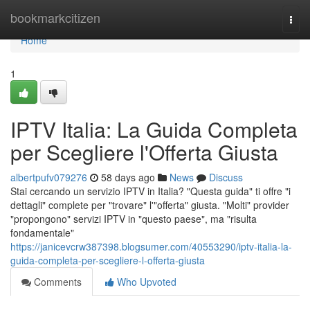
Home
bookmarkcitizen
Togg
navi
Home
1
IPTV Italia: La Guida Completa
per Scegliere l'Offerta Giusta
albertpufv079276
58 days ago
News
Discuss
Stai cercando un servizio IPTV in Italia? "Questa guida" ti offre "i
dettagli" complete per "trovare" l'"offerta" giusta. "Molti" provider
"propongono" servizi IPTV in "questo paese", ma "risulta
fondamentale"
https://janicevcrw387398.blogsumer.com/40553290/iptv-italia-la-
guida-completa-per-scegliere-l-offerta-giusta
Comments
Who Upvoted