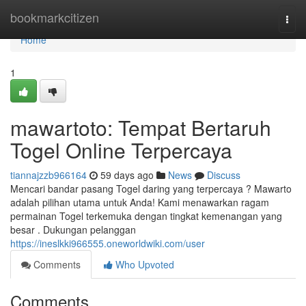
Home
bookmarkcitizen
Togg
navi
Home
1
mawartoto: Tempat Bertaruh
Togel Online Terpercaya
tiannajzzb966164
59 days ago
News
Discuss
Mencari bandar pasang Togel daring yang terpercaya ? Mawarto
adalah pilihan utama untuk Anda! Kami menawarkan ragam
permainan Togel terkemuka dengan tingkat kemenangan yang
besar . Dukungan pelanggan
https://ineslkki966555.oneworldwiki.com/user
Comments
Who Upvoted
Comments