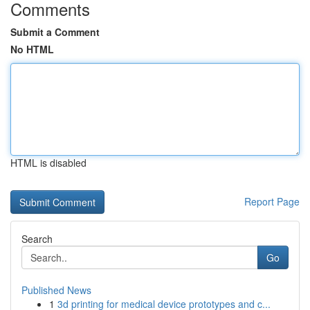
Comments
Submit a Comment
No HTML
HTML is disabled
Report Page
Search
Go
Published News
1
3d printing for medical device prototypes and c...