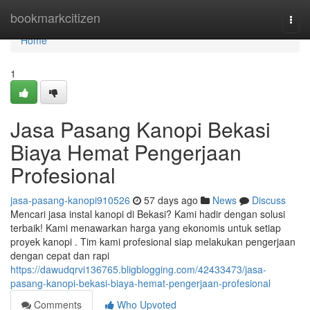
Home
bookmarkcitizen
Togg
navi
Home
1
Jasa Pasang Kanopi Bekasi
Biaya Hemat Pengerjaan
Profesional
jasa-pasang-kanopi910526
57 days ago
News
Discuss
Mencari jasa instal kanopi di Bekasi? Kami hadir dengan solusi
terbaik! Kami menawarkan harga yang ekonomis untuk setiap
proyek kanopi . Tim kami profesional siap melakukan pengerjaan
dengan cepat dan rapi
https://dawudqrvi136765.bligblogging.com/42433473/jasa-
pasang-kanopi-bekasi-biaya-hemat-pengerjaan-profesional
Comments
Who Upvoted