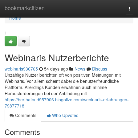
Home
bookmarkcitizen
Togg
navi
Home
1
Webinaris Nutzerberichte
webinaris936765
54 days ago
News
Discuss
Unzählige Nutzer berichten oft von positiven Meinungen mit
Webinaris. Vor allem scheint dabei die benutzerfreundliche
Plattform. Allerdings Kunden erwähnen auch minime
Herausforderungen bei der Anbindung mit
https://berthafpud957906.blogolize.com/webinaris-erfahrungen-
79877718
Comments
Who Upvoted
Comments