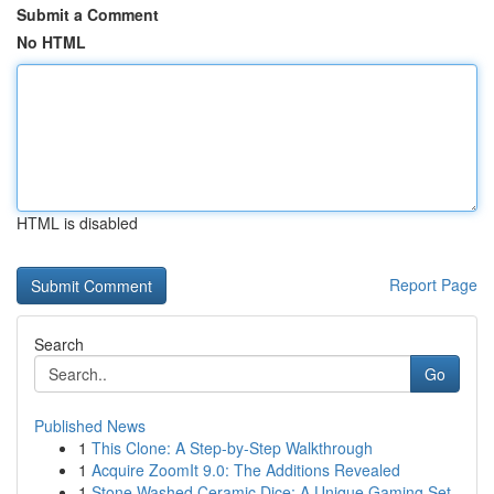
Submit a Comment
No HTML
HTML is disabled
Report Page
Search
Go
Published News
1
This Clone: A Step-by-Step Walkthrough
1
Acquire ZoomIt 9.0: The Additions Revealed
1
Stone Washed Ceramic Dice: A Unique Gaming Set