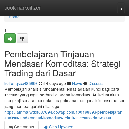
Home
bookmarkcitizen
Togg
navi
Home
1
Pembelajaran Tinjauan
Mendasar Komoditas: Strategi
Trading dari Dasar
keiranqksc485896
54 days ago
News
Discuss
Mempelajari analisis fundamental emas adalah kunci bagi para
investor yang ingin berhasil di arena komoditas. Artikel ini akan
mengkaji secara mendalam bagaimana menganalisis unsur-unsur
yang mempengaruhi nilai logam
https://ammarwddf037694.qowap.com/100168893/pembelajaran-
analisis-fundamental-komoditas-teknik-investasi-dari-dasar
Comments
Who Upvoted