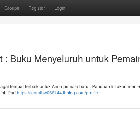
Groups
Register
Login
t : Buku Menyeluruh untuk Pemai
bagai tempat terbaik untuk Anda pemain baru . Panduan ini akan menj
ini. Dari
https://ianmfbw066144.ltfblog.com/profile