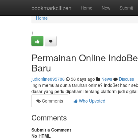
Home
bookmarkcitizen
Home
New
Submit
Home
1
Permainan Online IndoBe
Baru
judionline895786
56 days ago
News
Discuss
Ingin memulai dunia taruhan online? IndoBet hadir se
dasar yang perlu dipahami tentang platform judi digital 
Comments
Who Upvoted
Comments
Submit a Comment
No HTML