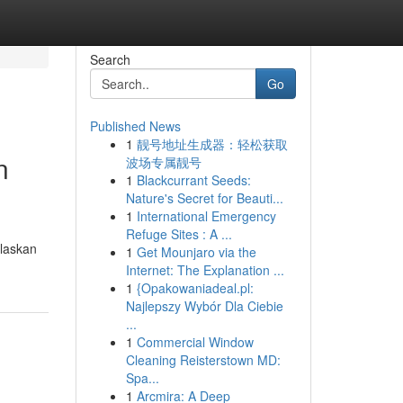
Search
Go
Published News
1
靓号地址生成器：轻松获取
n
波场专属靓号
1
Blackcurrant Seeds:
Nature's Secret for Beauti...
1
International Emergency
Refuge Sites : A ...
elaskan
1
Get Mounjaro via the
Internet: The Explanation ...
1
{Opakowaniadeal.pl:
Najlepszy Wybór Dla Ciebie
...
1
Commercial Window
Cleaning Reisterstown MD:
Spa...
1
Arcmira: A Deep