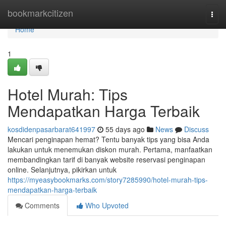
Home
bookmarkcitizen
Togg
navi
Home
1
Hotel Murah: Tips
Mendapatkan Harga Terbaik
kosdidenpasarbarat641997
55 days ago
News
Discuss
Mencari penginapan hemat? Tentu banyak tips yang bisa Anda
lakukan untuk menemukan diskon murah. Pertama, manfaatkan
membandingkan tarif di banyak website reservasi penginapan
online. Selanjutnya, pikirkan untuk
https://myeasybookmarks.com/story7285990/hotel-murah-tips-
mendapatkan-harga-terbaik
Comments
Who Upvoted