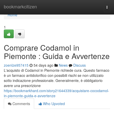
Home
bookmarkcitizen
Togg
navi
Home
1
Comprare Codamol in
Piemonte : Guida e Avvertenze
zoenlze957415
54 days ago
News
Discuss
L'acquisto di Codamol in Piemonte richiede cura. Questo farmaco
è un farmaco antidolorifico con possibili rischi se non utilizzato
sotto indicazione professionale. Generalmente, è obbligatorio
avere una prescrizione
https://bookmarkhard.com/story21644339/acquistare-cocodamol-
in-piemonte-guida-e-avvertenze
Comments
Who Upvoted