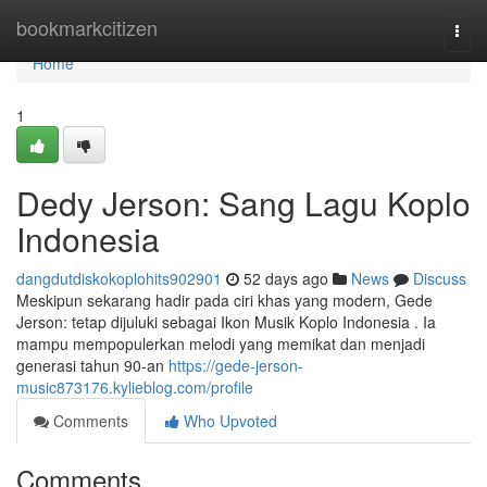
Home
bookmarkcitizen
Togg
navi
Home
1
Dedy Jerson: Sang Lagu Koplo
Indonesia
dangdutdiskokoplohits902901
52 days ago
News
Discuss
Meskipun sekarang hadir pada ciri khas yang modern, Gede
Jerson: tetap dijuluki sebagai Ikon Musik Koplo Indonesia . Ia
mampu mempopulerkan melodi yang memikat dan menjadi
generasi tahun 90-an
https://gede-jerson-
music873176.kylieblog.com/profile
Comments
Who Upvoted
Comments