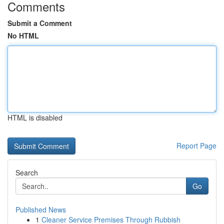
Comments
Submit a Comment
No HTML
HTML is disabled
Report Page
Search
Go
Published News
1
Cleaner Service Premises Through Rubbish