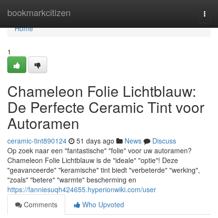
Home
bookmarkcitizen
Togg
navi
Home
1
Chameleon Folie Lichtblauw:
De Perfecte Ceramic Tint voor
Autoramen
ceramic-tint890124
51 days ago
News
Discuss
Op zoek naar een "fantastische" "folie" voor uw autoramen?
Chameleon Folie Lichtblauw is de "ideale" "optie"! Deze
"geavanceerde" "keramische" tint biedt "verbeterde" "werking",
"zoals" "betere" "warmte" bescherming en
https://fanniesuqh424655.hyperionwiki.com/user
Comments
Who Upvoted