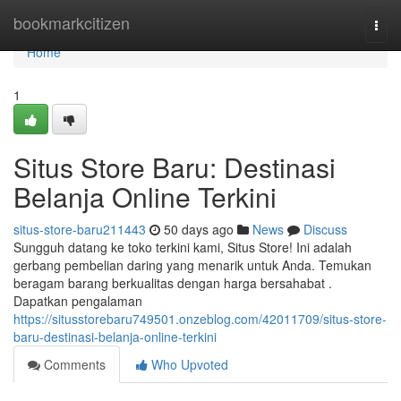
Home
bookmarkcitizen
Togg
navi
Home
1
Situs Store Baru: Destinasi
Belanja Online Terkini
situs-store-baru211443
50 days ago
News
Discuss
Sungguh datang ke toko terkini kami, Situs Store! Ini adalah
gerbang pembelian daring yang menarik untuk Anda. Temukan
beragam barang berkualitas dengan harga bersahabat .
Dapatkan pengalaman
https://situsstorebaru749501.onzeblog.com/42011709/situs-store-
baru-destinasi-belanja-online-terkini
Comments
Who Upvoted