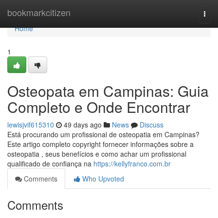
Home
bookmarkcitizen
Togg
navi
Home
1
Osteopata em Campinas: Guia
Completo e Onde Encontrar
lewisjvif615310
49 days ago
News
Discuss
Está procurando um profissional de osteopatia em Campinas?
Este artigo completo copyright fornecer informações sobre a
osteopatia , seus benefícios e como achar um profissional
qualificado de confiança na
https://kellyfranco.com.br
Comments
Who Upvoted
Comments