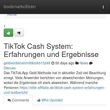
Home
bookmarkcitizen
Togg
navi
Home
1
TikTok Cash System:
Erfahrungen und Ergebnisse
geldverdienenmittiktok513248
50 days ago
News
Discuss
Das TikTok-App Geld Methode hat in aktueller Zeit viel Beachtung
erregt. Viele Anwender berichten von abweichenden Meinungen,
wobei die Ergebnisse oft stark abweichen. Während manche
Personen
https://elite-affiliate.de/tiktok-cash-system-erfahrungen-
und-testbericht/
Comments
Who Upvoted