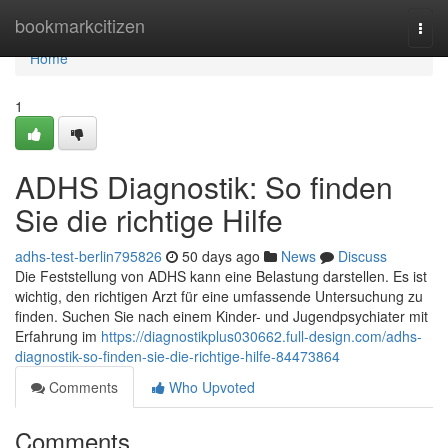
Home
bookmarkcitizen
Togg
navi
Home
1
ADHS Diagnostik: So finden
Sie die richtige Hilfe
adhs-test-berlin795826
50 days ago
News
Discuss
Die Feststellung von ADHS kann eine Belastung darstellen. Es ist
wichtig, den richtigen Arzt für eine umfassende Untersuchung zu
finden. Suchen Sie nach einem Kinder- und Jugendpsychiater mit
Erfahrung im
https://diagnostikplus030662.full-design.com/adhs-
diagnostik-so-finden-sie-die-richtige-hilfe-84473864
Comments
Who Upvoted
Comments