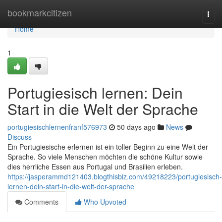
Home
bookmarkcitizen
Togg
navi
Home
1
Portugiesisch lernen: Dein
Start in die Welt der Sprache
portugiesischlernenfranf576973
50 days ago
News
Discuss
Ein Portugiesische erlernen ist ein toller Beginn zu eine Welt der
Sprache. So viele Menschen möchten die schöne Kultur sowie
dies herrliche Essen aus Portugal und Brasilien erleben.
https://jasperammd121403.blogthisbiz.com/49218223/portugiesisch-
lernen-dein-start-in-die-welt-der-sprache
Comments
Who Upvoted