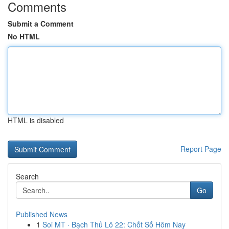
Comments
Submit a Comment
No HTML
HTML is disabled
Report Page
Search
Go
Published News
1
Soi MT · Bạch Thủ Lô 22: Chốt Số Hôm Nay