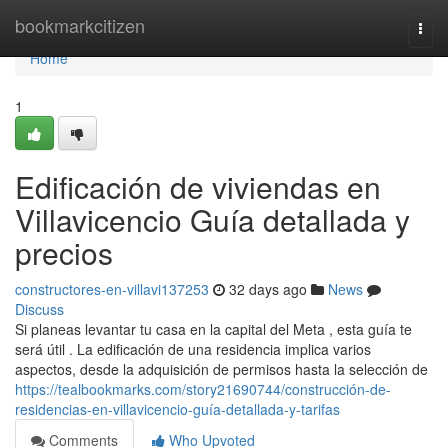
Home
bookmarkcitizen
Togg
navi
Home
1
Edificación de viviendas en
Villavicencio Guía detallada y
precios
constructores-en-villavi137253
32 days ago
News
Discuss
Si planeas levantar tu casa en la capital del Meta , esta guía te
será útil . La edificación de una residencia implica varios
aspectos, desde la adquisición de permisos hasta la selección de
https://tealbookmarks.com/story21690744/construcción-de-
residencias-en-villavicencio-guía-detallada-y-tarifas
Comments
Who Upvoted