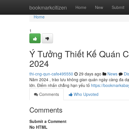
Home
bookmarkcitizen
Home
New
Submit
Home
1
Ý Tưởng Thiết Kế Quán 
2024
thi-cng-qun-cafe495550
29 days ago
News
Di
Năm 2024 , trào lưu không gian quán ngày càng đa dạn
lớn. Điểm nhấn chẳng hạn yếu tố
https://bookmarksba
Comments
Who Upvoted
Comments
Submit a Comment
No HTML