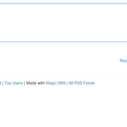
Rep
d
|
Top Users
| Made with
Kliqqi CMS
|
All RSS Feeds