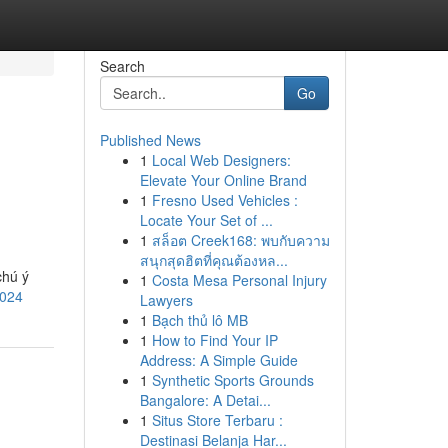
Search
Go
Published News
1
Local Web Designers:
Elevate Your Online Brand
1
Fresno Used Vehicles :
Locate Your Set of ...
1
สล็อต Creek168: พบกับความ
สนุกสุดฮิตที่คุณต้องหล...
chú ý
1
Costa Mesa Personal Injury
2024
Lawyers
1
Bạch thủ lô MB
1
How to Find Your IP
Address: A Simple Guide
1
Synthetic Sports Grounds
Bangalore: A Detai...
1
Situs Store Terbaru :
Destinasi Belanja Har...