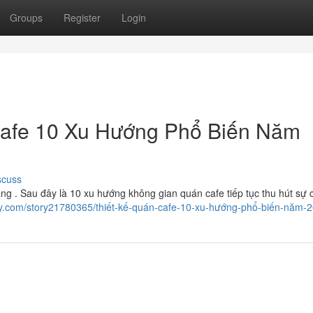
Groups
Register
Login
Cafe 10 Xu Hướng Phổ Biến Năm
scuss
g . Sau đây là 10 xu hướng không gian quán cafe tiếp tục thu hút sự 
y.com/story21780365/thiết-kế-quán-cafe-10-xu-hướng-phổ-biến-năm-