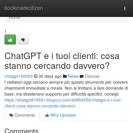
Home
bookmarkcitizen
Togg
navi
Home
1
ChatGPT e i tuoi clienti: cosa
stanno cercando davvero?
chatgpt160063
30 days ago
News
Discuss
I visitatori oggi cercano sempre più questo strumento per ricevere
chiarimenti immediate e mirate. Non si limitano a fare domande di
base, ma desiderano supporto per difficoltà specifici, consigli
https://chatgpt878591.blogozz.com/40854559/chatgpt-e-i-tuoi-
clienti-cosa-stanno-cercando-davvero
Comments
Who Upvoted
Comments