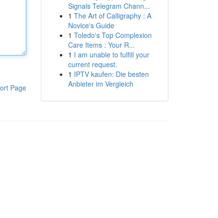
Signals Telegram Chann...
1
The Art of Calligraphy : A
Novice's Guide
1
Toledo's Top Complexion
Care Items : Your R...
1
I am unable to fulfill your
current request.
1
IPTV kaufen: Die besten
Anbieter im Vergleich
ort Page