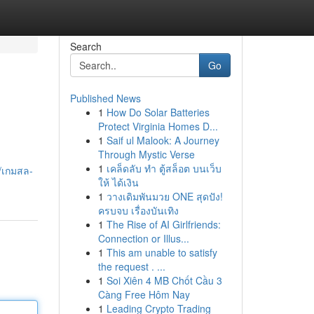
Search
Go
Published News
1
How Do Solar Batteries
Protect Virginia Homes D...
1
Saif ul Malook: A Journey
Through Mystic Verse
1
เคล็ดลับ ทำ ตู้สล็อต บนเว็บ
/เกมสล-
ให้ ได้เงิน
1
วางเดิมพันมวย ONE สุดปัง!
ครบจบ เรื่องบันเทิง
1
The Rise of AI Girlfriends:
Connection or Illus...
1
This am unable to satisfy
the request . ...
1
Soi Xiên 4 MB Chốt Cầu 3
Càng Free Hôm Nay
1
Leading Crypto Trading